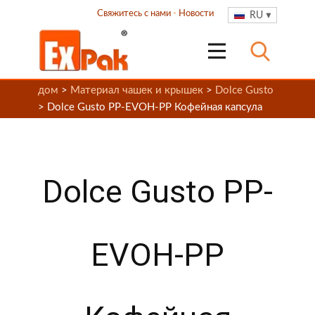
Свяжитесь с нами
-
Новости
RU
дом
>
Материал чашек и крышек
>
Dolce Gusto
> Dolce Gusto PP-EVOH-PP Кофейная капсула
Dolce Gusto PP-
EVOH-PP