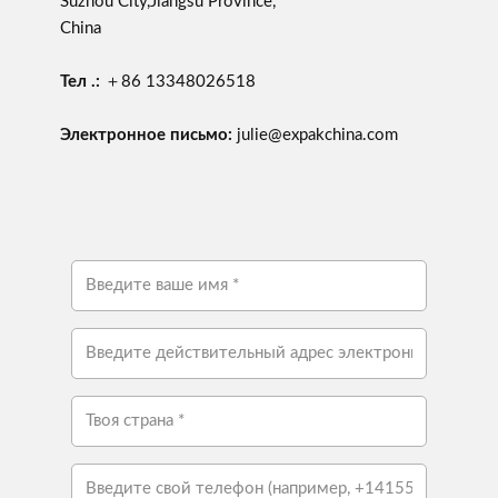
Suzhou City,Jiangsu Province,
China
Тел .:
＋86 13348026518
Электронное письмо:
julie@expakchina.com