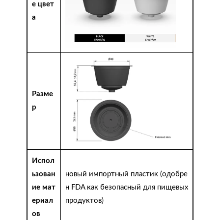
е цвет
а
Разме
р
Испол
ьзован
новый импортный пластик (одобре
ие мат
н FDA как безопасный для пищевых
ериал
продуктов)
ов