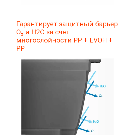
Гарантирует защитный барьер
O₂ и H2O за счет
многослойности PP + EVOH +
PP