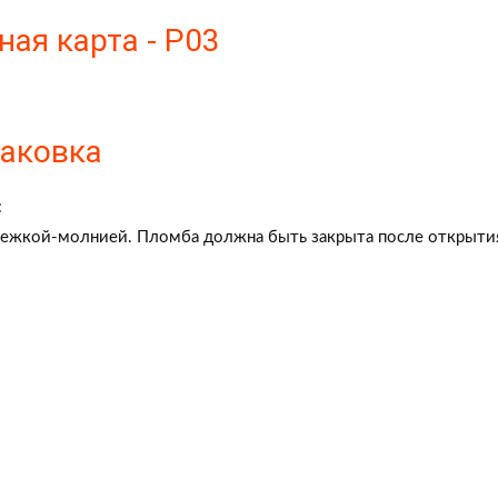
ая карта - P03
паковка
:
тежкой-молнией. Пломба должна быть закрыта после открытия. 