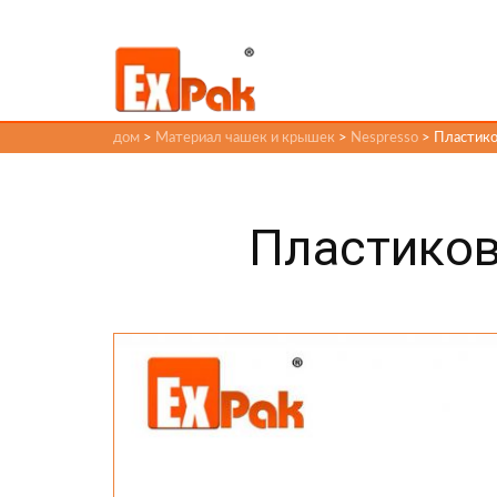
дом
>
Материал чашек и крышек
>
Nespresso
> Пластико
Пластиков