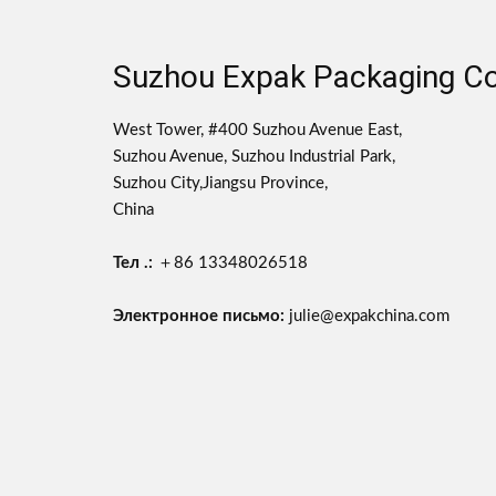
Suzhou Expak Packaging Co.
West Tower, #400 Suzhou Avenue East,
Suzhou Avenue, Suzhou Industrial Park,
Suzhou City,Jiangsu Province,
China
Тел .:
＋86 13348026518
Электронное письмо:
julie@expakchina.com