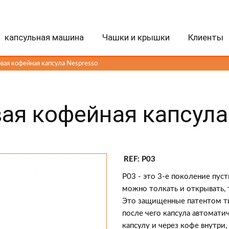
капсульная машина
Чашки и крышки
Клиенты
вая кофейная капсула Nespresso
ая кофейная капсула
REF: P03
P03 - это 3-е поколение пус
можно толкать и открывать, 
Это защищенные патентом т
после чего капсула автомати
капсулу и через кофе внутри