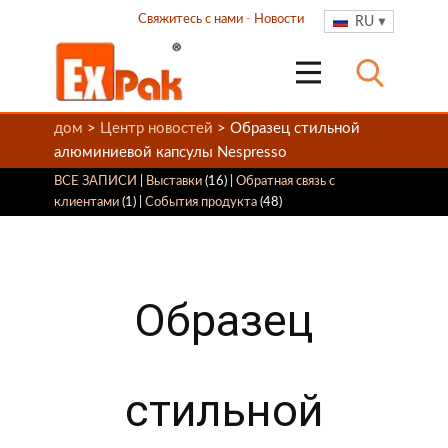
Свяжитесь с нами
-
Новости
RU
дом
>
Центр новостей
> Образец стильной
алюминиевой капсулы Nespresso
ВСЕ ЗАПИСИ
|
Выставки
(16) |
Обратная связь с
клиентами
(1) |
События продукта
(48)
Образец
стильной