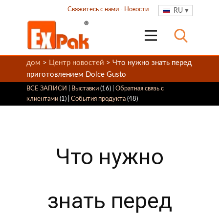
Свяжитесь с нами
-
Новости
RU
дом
>
Центр новостей
> Что нужно знать перед
приготовлением Dolce Gusto
ВСЕ ЗАПИСИ
|
Выставки
(16) |
Обратная связь с
клиентами
(1) |
События продукта
(48)
Что нужно
знать перед