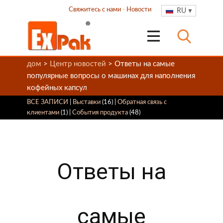
Свяжитесь с нами
-
Новости
RU
дом
>
Центр новостей
> Ответы на самые
популярные вопросы о машинах для наполнения
кофейных капсул
ВСЕ ЗАПИСИ
|
Выставки
(16) |
Обратная связь с
клиентами
(1) |
События продукта
(48)
Ответы на
самые