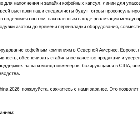
е для наполнения и запайки кофейных капсул, линии для упако
всей выставки наши специалисты будут готовы проконсультиров
ью поделимся опытом, накопленным в ходе реализации междунар
дувки азотом до времени переналадки оборудования, совмести
орудование кофейным компаниям в Северной Америке, Европе, н
ивность, обеспечивать стабильное качество продукции и увер
оддержке: наша команда инженеров, базирующаяся в США, опер
зводства.
ina 2026, пожалуйста, свяжитесь с нами заранее. Это позволи
анием: