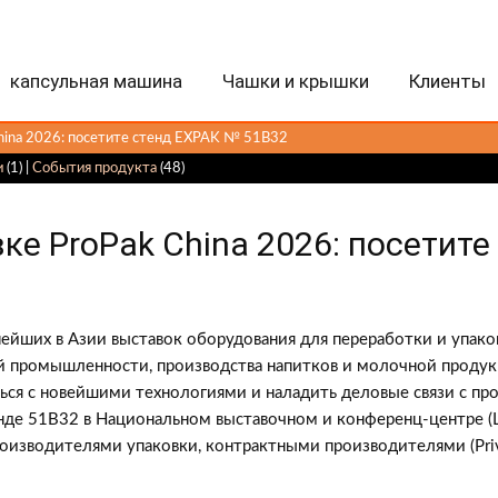
капсульная машина
Чашки и крышки
Клиенты
hina 2026: посетите стенд EXPAK № ​​51B32
и
(1) |
События продукта
(48)
ке ProPak China 2026: посетите 
нейших в Азии выставок оборудования для переработки и упак
й промышленности, производства напитков и молочной продук
ся с новейшими технологиями и наладить деловые связи с пр
тенде 51B32 в Национальном выставочном и конференц-центре (
оизводителями упаковки, контрактными производителями (Priv