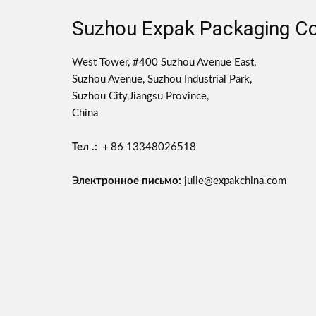
Suzhou Expak Packaging Co.
West Tower, #400 Suzhou Avenue East,
Suzhou Avenue, Suzhou Industrial Park,
Suzhou City,Jiangsu Province,
China
Тел .:
＋86 13348026518
Электронное письмо:
julie@expakchina.com