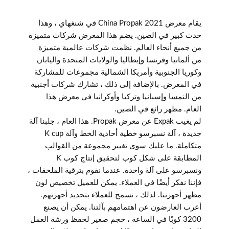
يقام معرض 2021 China Propak في شنغهاي ، وهذا
حدث كبير في الصين. يضم هذا المعرض شركات متميزة
من جميع أنحاء العالم. نظمت شركات عالمية متميزة
من ألمانيا وفرنسا وإيطاليا والولايات المتحدة واليابان
وكوريا الجنوبية وأمريكا الشمالية مجموعات للمشاركة
في المعرض. بالإضافة إلى ذلك ، تشارك شركات أجنبية
من النمسا وإسبانيا وتركيا وأوكرانيا في معرض هذا
العام. مظهر رائع في الصين.
لم يغيب Expak عن معرض Propak. هذا العام ، جلبنا آلة
جديدة ، آلة نسبرسو خطية أحادية الخط وآلة K cup
متكاملة. ما عليك سوى تغيير مجموعة من القوالب
المطابقة على شكل كوب لتحقيق إنتاج كوب K
ونسبرسو على آلة واحدة. عندما نقوم بترقية الملحقات ،
فإننا نفكر أيضًا في العملاء. يمكن للعميل تخصيص لون
مظهر أجهزتنا. لذلك ، نسمح للعملاء بتحديد أجهزتهم.
أعرب العارضون عن اهتمامهم بآلتنا. يمكن أن يصنع
3200 كوبًا في الساعة ، حجم صغير لحفظ ورشة العمل