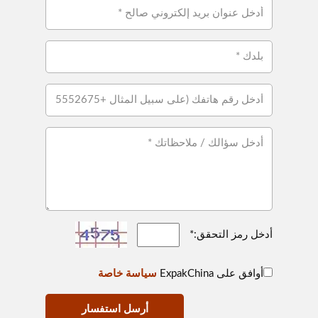
أدخل رمز التحقق:*
أوافق على ExpakChina
سياسة خاصة
أرسل استفسار