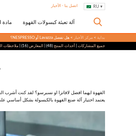
اتصل بنا
-
الأخبار
RU
آلة تعبئة كبسولات القهوة
مادة ا
بداية
>
مركز الأخبار
> هل تفضل Lavazza أو NESPRESSO؟
جميع المشاركات
|
أحداث المنتج
(48) |
المعارض
(16) |
ملاحظات الع
ه
القهوة ايهما افضل لافاتزا او نسبرسو؟ لقد كنت أشرب القهوة منذ ما يقرب من 6 سنوات. من منتجات الإسبريسو إلى أمريكا ،
يعتمد اختيار آلة صنع القهوة بالكبسولة بشكل أساسي على اختيار النكه