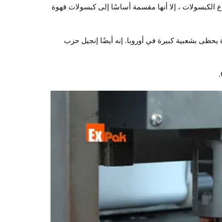
ع الكبسولات ، إلا أنها مقسمة أساسًا إلى كبسولات قهوة
الإيطالية. ضغط 19 بار وعطر الإسبريسو بزيت القهوة يحظى بشعبية كبيرة في أوروبا. إنه أيضًا إنجيل حزب