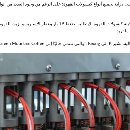
لى دراية بجميع أنواع كبسولات القهوة: على الرغم من وجود العديد من أنوا
كل من Lavazza و NESPRESSO و illy ممثلون لماكينة كبسولات القهوة 
ا تريد.
تشير K إلى Keurig ، والتي تنتمي حاليًا إلى Green Mountain Coffee.