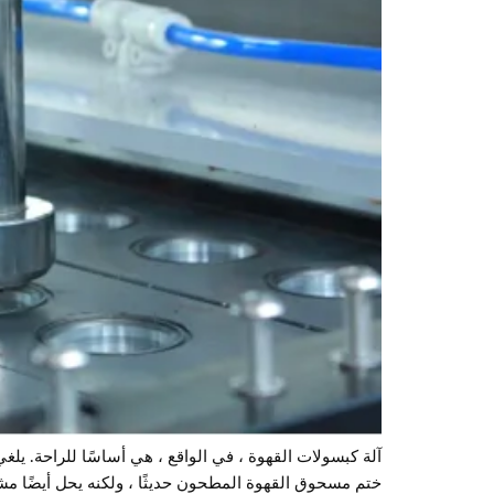
آلة كبسولات القهوة ، في الواقع ، هي أساسًا للراحة. يل
ختم مسحوق القهوة المطحون حديثًا ، ولكنه يحل أيضًا 