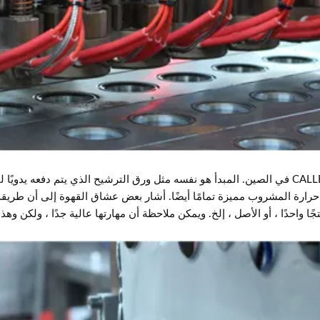
أشهر استخدام لـ K-CUP هو صانع كبسولات القهوة CALLBELL في الصين. المبدأ هو نفسه مثل ورق التر
جة حرارة المشروب مميزة تمامًا أيضًا. أشار بعض عشاق القهوة إلى أن طر
 واحدًا ، أو الأصل ، إلخ. ويمكن ملاحظة أن مهارتها عالية جدًا ، ولكن وه