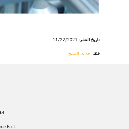
تاريخ النشر:
11/22/2021
فئة:
أحداث المنتج
td
ue East,