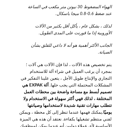
الهواء المضغوط 30 نيوتن متر مكعب في الساعة
عند ضغط 0.6-0.8 ميجا باسكال.
لذلك ، بشكل عام ، يأكل أقل بكثير من الآلات
الأوروبية إذا ما قورنت على المدى الطويل.
الجانب الأكثر أهمية هو أنه لا داعي للقلق بشأن
الصيانة.
يتم تخصيص هذه الآلات ، لذا فإن الآلات هي آلات ؛
بمجرد أن يرغب العميل في شراء آلة للاستخدام
التجاري والإنتاج طويل الأجل ، يتعين علينا التفكير في
المشكلات المحتملة التي يجب حلها.
آلة EXPAK هي
تصميم أبسط مع مساحة واضحة بين محطات العمل
المختلفة ، لذلك فهي أكثر سهولة في الاستخدام ولا
تتطلب مهارات تقنية شديدة لاستخدامها وصيانتها
يوميًا.
يمكنك فهمها عندما تنظر إلى كل محطة ، ويمكن
لفني منتظم تشغيلها بكفاءة. نعتقد أن هذه هي الميزة
الأساسية لأي عملاء دوليين أنه عندما يمكن لموظفيك