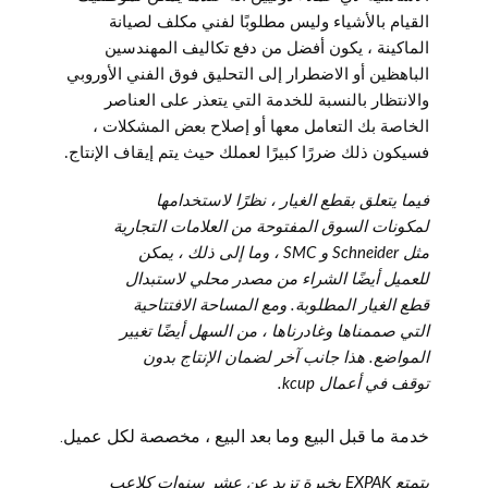
القيام بالأشياء وليس مطلوبًا لفني مكلف لصيانة
الماكينة ، يكون أفضل من دفع تكاليف المهندسين
الباهظين أو الاضطرار إلى التحليق فوق الفني الأوروبي
والانتظار بالنسبة للخدمة التي يتعذر على العناصر
الخاصة بك التعامل معها أو إصلاح بعض المشكلات ،
فسيكون ذلك ضررًا كبيرًا لعملك حيث يتم إيقاف الإنتاج.
فيما يتعلق بقطع الغيار ، نظرًا لاستخدامها
لمكونات السوق المفتوحة من العلامات التجارية
مثل Schneider و SMC ، وما إلى ذلك ، يمكن
للعميل أيضًا الشراء من مصدر محلي لاستبدال
قطع الغيار المطلوبة. ومع المساحة الافتتاحية
التي صممناها وغادرناها ، من السهل أيضًا تغيير
المواضع. هذا جانب آخر لضمان الإنتاج بدون
توقف في أعمال kcup.
خدمة ما قبل البيع وما بعد البيع ، مخصصة لكل عميل.
يتمتع EXPAK بخبرة تزيد عن عشر سنوات كلاعب