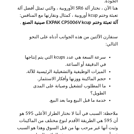
الجودة.
هنا الآن ، نختار آلة SR6 الأوروبية ، والتي تمثل أفضل آلة
تعبئة وختم kcup أوروبية ، كمثال ونقارنها مع المنافس:
آلة تعبئة وختم EXPAK CP5006V kcup صينية الصنع
.
سنقارن الآلتين من هذه الجوانب أدناه على النحو
التالي:
سرعة السعة هي عدد kcups التي يتم إنتاجها
في الدقيقة أو الساعة.
الميزات الوظيفية والتشغيلية الرئيسية للآلة.
حجم الماكينة ووزنها وأفكار الاستثمار.
ما المطلوب لتشغيل وصيانة على المدى
الطويل؟
خدمة ما قبل البيع وما بعد البيع.
ملاحظة: السبب في أننا لا نختار الطراز الأعلى 595 هو
أن 595 هي الطريقة الأقدم لنوع مختلف من الماكينات
وثبت أنها غير مرحب بها من قبل السوق وهذا هو السبب