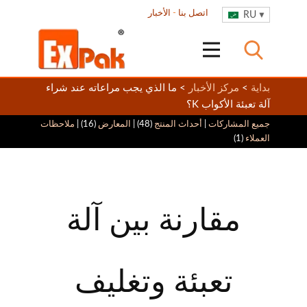
اتصل بنا
-
الأخبار
RU
بداية
>
مركز الأخبار
> ما الذي يجب مراعاته عند شراء
آلة تعبئة الأكواب K؟
جميع المشاركات
|
أحداث المنتج
(48) |
المعارض
(16) |
ملاحظات
العملاء
(1)
مقارنة بين آلة
تعبئة وتغليف