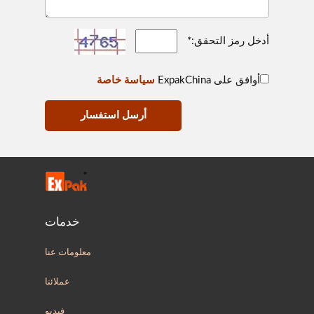
أدخل رمز التحقق:*
أوافق على ExpakChina
سياسة خاصة
أرسل استفسار
خدمات
معلومات عنا
عملائنا
فيديو