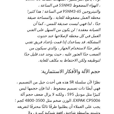
، الهواء المضغوط 55NM3 في الساعة ،
والنيتروجين 65-95NM3 في الساعة ؛ هذا كثير!
محطة العمل مضغوطة للغاية ، والمساحة ضيقة
جدًا ، لذا فهي ليست صديقة للمس ، كما أن
الصيانة معقدة ؛ لن يكون من السهل على الفني
العمل في كل محطة لإصلاحها عند حدوث
المشكلة. قد يساعدك إذا قمت بإعداد فريق تقني
ماهر جدًا لاستخدام الجهاز ، والذي سيكون من
الصعب جدًا العثور عليه ، حيث يوجد عدد قليل جدًا
لتوظيفه ولكن الاحتفاظ به مكلف للغاية.
حجم الآلة والأفكار الاستثمارية:
نظرًا لأن سلسلة SR هذه هي أحدث جيل من التصميم ،
فهي أيضًا ذات تصميم مضغوط ، لذا فإن حجمها ليس
كبيرًا مثل موديل 595 ، ولكنه لا يزال ضعف حجم آلة
EXPAK CP5006. الوزن ضخم مثل 3500-4800 كجم ؛
يجب على العملاء أن يطلبوا طرفًا ثالثًا محترفًا لتفريغه
وتثبيته بواسطة شاحنة رافعة شوكية كبيرة ، ولا