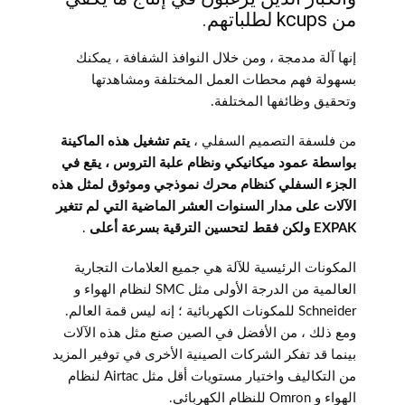
من kcups لطلباتهم.
إنها آلة مدمجة ، ومن خلال النوافذ الشفافة ، يمكنك
بسهولة فهم محطات العمل المختلفة ومشاهدتها
وتحقيق وظائفها المختلفة.
من فلسفة التصميم السفلي ،
يتم تشغيل هذه الماكينة
بواسطة عمود ميكانيكي ونظام علبة التروس ، يقع في
الجزء السفلي كنظام محرك نموذجي وموثوق لمثل هذه
الآلات على مدار السنوات العشر الماضية التي لم تتغير
EXPAK ولكن فقط لتحسين الترقية بسرعة أعلى
.
المكونات الرئيسية للآلة هي جميع العلامات التجارية
العالمية من الدرجة الأولى مثل SMC لنظام الهواء و
Schneider للمكونات الكهربائية ؛ إنه ليس قمة العالم.
ومع ذلك ، من الأفضل في الصين صنع مثل هذه الآلات
بينما قد تفكر الشركات الصينية الأخرى في توفير المزيد
من التكاليف واختيار مستويات أقل مثل Airtac لنظام
الهواء و Omron للنظام الكهربائي.