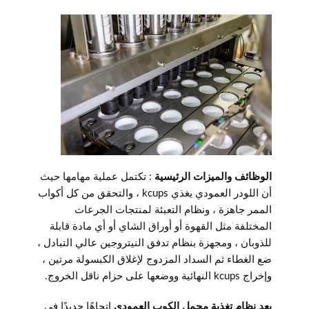
الوظائف والميزات الرئيسية
: تكتمل عملية مهامها حيث
أن اللودر العمودي يغذي kcups ، والتحقق من كل أكواب
الممر جاهزة ، ونظام التعبئة لمنتجات الجرعات
المختلفة مثل القهوة أو أوراق الشاي أو أي مادة قابلة
للذوبان ، ومجهزة بنظام تدفق النيتروجين عالي التبادل ،
ضع الغطاء ثم السداد المزدوج لإغلاق الكبسولة مرتين ،
وإخراج kcups النهائية ووضعها على حزام ناقل الخروج.
يعد نظام تغذية محمل الكوب العمودي
اتجاهًا جديدًا في