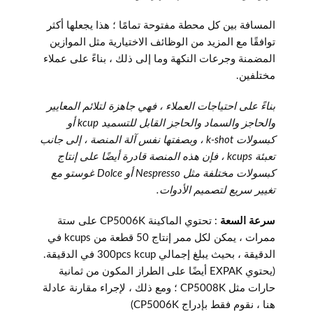
المسافة بين كل محطة مفتوحة تمامًا ؛ هذا يجعلها أكثر
توافقًا مع المزيد من الوظائف الاختيارية مثل الموازين
المضمنة وجرعات النكهة وما إلى ذلك ، بناءً على عملاء
مختلفين.
بناءً على احتياجات العملاء ، فهي جاهزة لتلائم المعايير
والحاجز والسماد والحاجز القابل للتسميد kcup أو
كبسولات k-shot ، وبصفتها نفس آلة المنصة ، إلى جانب
تعبئة kcups ، فإن هذه المنصة قادرة أيضًا على إنتاج
كبسولات مختلفة مثل Nespresso أو Dolce غوستو مع
تغيير سريع لتصميم الأدوات.
سرعة السعة
: تحتوي الماكينة CP5006K على ستة
ممرات ، يمكن لكل ممر إنتاج 50 قطعة من kcups في
الدقيقة ، بحيث يبلغ إجمالي 300pcs kcup في الدقيقة.
(يحتوي EXPAK أيضًا على الطراز المكون من ثمانية
حارات مثل CP5008K ؛ ومع ذلك ، لإجراء مقارنة عادلة
هنا ، نقوم فقط بإدراج CP5006K)