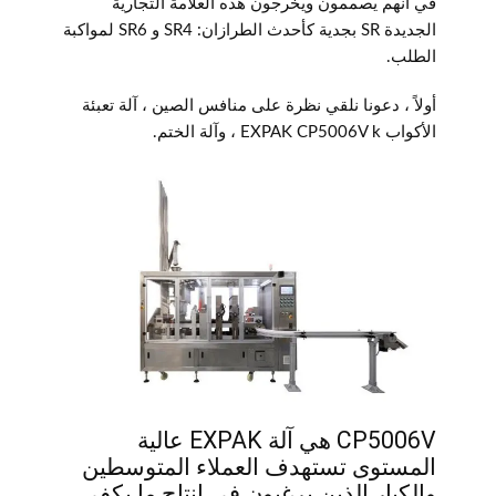
في أنهم يصممون ويخرجون هذه العلامة التجارية
الجديدة SR بجدية كأحدث الطرازان: SR4 و SR6 لمواكبة
الطلب.
أولاً ، دعونا نلقي نظرة على منافس الصين ، آلة تعبئة
الأكواب EXPAK CP5006V k ، وآلة الختم.
CP5006V هي آلة EXPAK عالية
المستوى تستهدف العملاء المتوسطين
والكبار الذين يرغبون في إنتاج ما يكفي