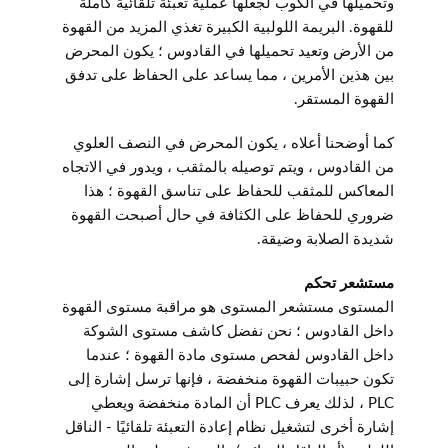
وتحميلها في الكوب لجعلها عملية تعبئة تلقائية كاملة
للقهوة. البريمة اللولبية الكبيرة تغذي المزيد من القهوة
من الأرض وتعيد تحميلها في القادوس ؛ يكون المحرض
بين هذين الأمرين ، مما يساعد على الحفاظ على تدفق
القهوة المستقر.
كما أوضحنا أعلاه ، يكون المحرض في النصف العلوي
من القادوس ، ويتم توصيله بالمثقب ، ويدور في الاتجاه
المعاكس للمثقب للحفاظ على تناسق القهوة ؛ هذا
ضروري للحفاظ على الكثافة في حال أصبحت القهوة
شديدة الصلابة وضيقة.
مستشعر تحكم
المستوى مستشعر المستوى هو مراقبة مستوى القهوة
داخل القادوس ؛ نحن نفضل كاشف مستوى الشوكة
داخل القادوس لفحص مستوى مادة القهوة ؛ عندما
تكون حبيبات القهوة منخفضة ، فإنها ترسل إشارة إلى
PLC ، لذلك يعرف PLC أن المادة منخفضة ويعطي
إشارة أخرى لتشغيل نظام إعادة التعبئة تلقائيًا - الناقل