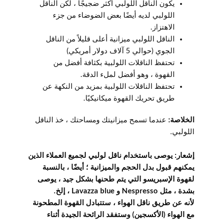
يكون الناقل اللولبي أكثر ضجيجًا ، لكن الناقل
اللولبي لديه أيضًا بعض الضوضاء من جزء
الاهتزاز.
الناقل اللولبي ميزانية أعلى قليلاً من الناقل
الجوي (حوالي 5 آلاف دولار أمريكي)
تحتفظ الناقلات اللولبية بكثافة أفضل من
القهوة ، وهو أفضل لملء الدقة.
تحتفظ الناقلات اللولبية بمزيد من النكهة عن
طريق تحريك القهوة ميكانيكيًا.
الخلاصة:
عندما تسمح ميزانيتك ومساحتك ، خذ الناقل
اللولبي.
إشعار: يوصى باستخدام ناقل لولبي لجميع العملاء الذين
يمكنهم قبول بدل الحجم والميزانية ؛ أيضًا ، بالنسبة
لقهوة الإسبريسو التي يتم طحنها بشكل جيد ، يوصى
بشدة ، مثل Nespresso و Lavazza blue ، إلخ.
لأنه عن طريق ناقل الهواء ، ستتبادل القهوة المطحونة
مع الهواء (الأكسجين) وستفقد الرائحة الجيدة أثناء