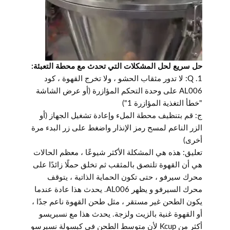
حل سريع لحل المشكلات التي تحدث مع محطة التعبئة:
1. Q: لا تدور مثقاب الحشو ، ولا تخرج القهوة ، كود
AL006 على وحدة التحكم المؤازرة (أو عرض الشاشة
"خطأ التغذية المؤازرة 1")
ج: قم بتنظيف محطة الملء وإعادة تشغيل الجهاز (أو
الزر الناعم لمسح رمز الإنذار واضغط على زر البدء مرة
أخرى)
تعليق: هذه هي المشكلة الأكثر شيوعًا ، معظم الحالات
هي أن القهوة تلتصق بالمثقب ثم تخلق حملًا زائدًا على
محرك سيرفو ، حتى تكون الحماية الذاتية ، يتوقف
محرك السيرفو و يظهر AL006. يحدث هذا عادة عندما
يكون الطحن غير مستقر ، مثل طحن القهوة ناعم جدًا ،
أو القهوة غنية بالزيت ولزجة. يحدث هذا مع نسبريسو
أكثر من Kcup لأن متوسط ​​الطحن في كبسولة نسبرسو