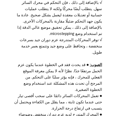
√ بالإضافة إلى ذلك ، فإن التحكم في محرك السائر
سهل. يتطلب أيضًا محركًا ولكنه لا يتطلب عمليات
حسابية أو تعديلات معقدة ليعمل بشكل صحيح. عادة ما
يكون جهد التحكم ضئيلًا مقارنة بالمحركات الأخرى.
بالإضافة إلى ذلك ، يمكن تحقيق موضع عالي الدقة إذا
تم استخدام وضع microstepping.
√ توفر المحركات المتدرجة عزم دوران جيد بسرعات
منخفضة ، وتحافظ على وضع جيد وتتمتع بعمر خدمة
طويل.
العيوب:
● قد يحدث فقد في الخطوة عندما يكون عزم
الحمل مرتفعًا جدًا. نظرًا لأنه لا يمكن معرفة الموقع
الفعلي للمحرك ، فإنه يؤثر سلبًا على التحكم. من
المرجح أن تحدث هذه المشكلة عند استخدام وضع
الخطوة الصغيرة.
● تعمل المحركات السائر دائمًا على سحب أقصى تيار
حتى عندما تكون ثابتة ، مما يقلل من الكفاءة ويحتمل أن
يتسبب في ارتفاع درجة الحرارة.
● المحرك المتدرج لديه عزم دوران منخفض وضوضاء