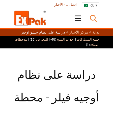
اتصل بنا
-
الأخبار
RU
بداية
>
مركز الأخبار
> دراسة على نظام حشو اوجير
جميع المشاركات
|
أحداث المنتج
(48) |
المعارض
(16) |
ملاحظات
العملاء
(1)
دراسة على نظام
أوجيه فيلر - محطة