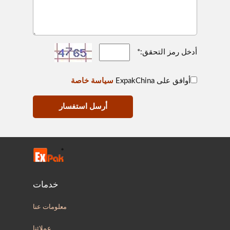
أدخل رمز التحقق:*
أوافق على ExpakChina
سياسة خاصة
أرسل استفسار
خدمات
معلومات عنا
عملائنا