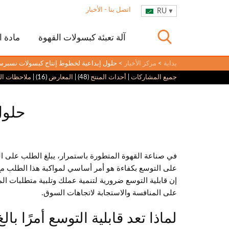
اتصل بنا
-
الأخبار
RU
آلة تعبئة كبسولات القهوة
مادة ا
بداية
>
مركز الأخبار
> حلول إبداعية لخطوط إنتاج كبسولات نسبرس
جميع المشاركات
|
أحداث المنتج
(48) |
المعارض
(16) |
ملاحظات الع
حلول
في صناعة القهوة المتطورة باستمرار، يبلغ الطلب على ا
على التوسع بكفاءة هو أمر أساسي لمواكبة هذا الطلب مع
إن قابلية التوسع ضرورية لتنمية عملك وتلبية متطلبات الم
على المنافسة والاستجابة لاتجاهات السوق.
لماذا تعد قابلية التوسع أمرًا بال