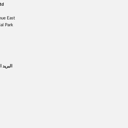
td
ue East,
l Park,
البريد ا