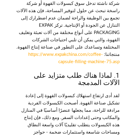
شركة ناشئة تدخل سوق كبسولات القهوة أو شركة
راسخة تبحث عن حلول لتوفير المساحة، فإن هذه الآلات
تجمع بين الوظيفة والراحة لضمان عدم اضطرارك إلى
التنازل عن الجودة أو الإنتاجية. تركز EXPAK
PACKAGING على أنواع مختلفة من آلات تعبئة وتغليف
القهوة، والتي يمكن أن تلبي احتياجات الشركات
المختلفة وتساعدك على التطور في صناعة إنتاج القهوة.
منتجاتنا:
https://www.expakchina.com/coffee-
capsule-filling-machine-75.asp
1. لماذا هناك طلب متزايد على
الآلات المدمجة
لقد أدى ارتفاع استهلاك كبسولات القهوة إلى إعادة
تشكيل صناعة القهوة. أصبحت الكبسولات الفردية
مرادفة للراحة، مما يجعلها عنصرًا أساسيًا في المنازل
والمكاتب وحتى إعدادات السفر. ومع ذلك، فإن إنتاج
هذه الكبسولات يتطلب تقليديًا آلات واسعة النطاق
ومساحات شاسعة واستثمارات ضخمة - حواجز