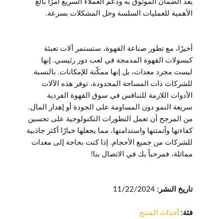
يعد الضمان الموثوق به ودعم العملاء السريع أمرًا بالغ
الأهمية للعمليات السلسة وحل المشكلات بسرعة.
أخيرًا، مع تطور صناعة القهوة، ستستمر آلات تعبئة
كبسولات القهوة المدمجة في لعب دور رئيسي. إنها
ليست مجرد معدات، بل إنها ممكّنة للإمكانات. بالنسبة
للشركات ذات المساحة المحدودة، توفر هذه الآلات
الأدوات اللازمة للتنافس في سوق القهوة الفردية
سريعة النمو دون المساومة على الجودة أو إهدار المال.
من المرجح أن تعمل التطورات التكنولوجية على تحسين
كفاءتها وأتمتتها واستدامتها، مما يجعلها خيارًا أكثر جاذبية
للشركات من جميع الأحجام. إذا كنت بحاجة إلى معدات
مماثلة، فمرحباً بك في الاتصال بنا!
تاريخ النشر:
11/22/2024
فئة:
أحداث المنتج