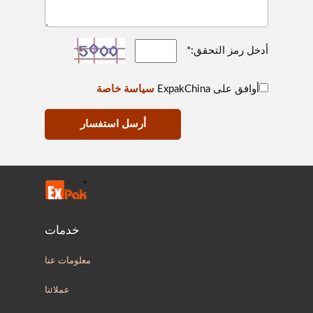
أدخل رمز التحقق:*
أوافق على ExpakChina
سياسة خاصة
أرسل استفسار
خدمات
معلومات عنا
عملائنا