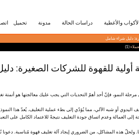
لأكواب والأغطية
دراسات الحالة
مدونة
تحميل
اتصل
رة: دليل شراء شامل
ملاء
(1)
ة أولية للقهوة للشركات الصغيرة: دل
رحلة النمو، فإنّ أحد أهمّ التحديات التي يجب عليك معالجتها هو أتمتة تغ
اليدوي أو شبه الآلي، مما يُؤدّي إلى بطء عملية التغليف. يُعدّ هذا النموذج 
ة إلى العمالة وعدم اتساق جودة التغليف نتيجةً للاعتماد الكامل على التعبئة 
. ولحلّ هذه المشاكل، من الضروري إيجاد آلة تغليف قهوة مُناسبة. دعونا نُ