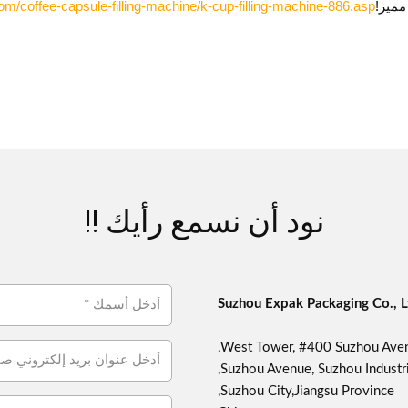
مميز!
/coffee-capsule-filling-machine/k-cup-filling-machine-886.asp
نود أن نسمع رأيك !!
Suzhou Expak Packaging Co., L
West Tower, #400 Suzhou Aven
Suzhou Avenue, Suzhou Industria
Suzhou City,Jiangsu Province,