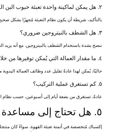
٢. هل يمكن لماكينة واحدة تعبئة حبوب البن الكاملة والبن المطحون؟
بالتأكيد، شريطة أن يكون نظام التعبئة مُجهزًا بشكل صحيح
٣. هل الشطف بالنيتروجين ضروري؟
ننصح بشدة باستخدام الشطف بالنيتروجين. مع أنه يزيد التكال
٤. ما مقدار العمالة التي يُمكن توفيرها من خلال الأتمتة؟
حاليًا، يُمكن لهذا عادةً تقليل عدد وظائف العمالة اليدوية من ٢ إلى ٥ وظا
٥. كم تستغرق عملية التركيب؟
عادةً، تستغرق من بضعة أيام إلى أسبوعين، حسب نظام الم
٥. هل تحتاج إلى مساعدة في اختيار ماكينة تعبئة القهوة المناسبة؟
إكسباك مُتخصصة في أتمتة تعبئة القهوة. سواءً كان منتجك