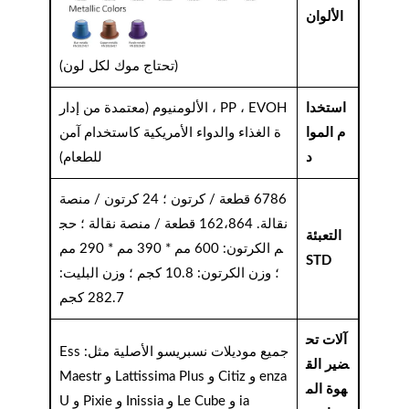
الألوان
(تحتاج موك لكل لون)
استخدا
PP ، EVOH ، الألومنيوم (معتمدة من إدار
م الموا
ة الغذاء والدواء الأمريكية كاستخدام آمن
د
للطعام)
6786 قطعة / كرتون ؛ 24 كرتون / منصة
نقالة. 162،864 قطعة / منصة نقالة ؛ حج
التعبئة
م الكرتون: 600 مم * 390 مم * 290 مم
STD
؛ وزن الكرتون: 10.8 كجم ؛ وزن البليت:
282.7 كجم
آلات تح
جميع موديلات نسبريسو الأصلية مثل: Ess
ضير الق
enza و Citiz و Lattissima Plus و Maestr
هوة الم
ia و Le Cube و Inissia و Pixie و U