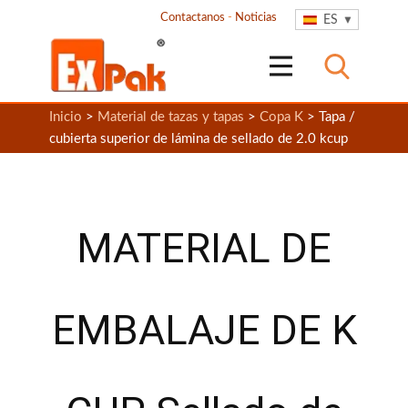
Contactanos
-
Noticias
ES
Inicio
>
Material de tazas y tapas
>
Copa K
> Tapa /
cubierta superior de lámina de sellado de 2.0 kcup
MATERIAL DE
EMBALAJE DE K