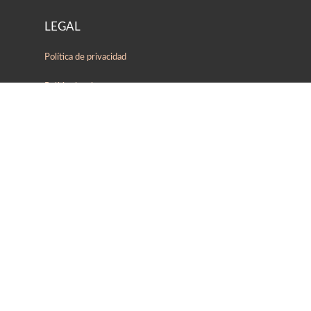
LEGAL
Política de privacidad
Política legal
Política de cookies
NUESTRA COMPAÑÍA
Suzhou Expak Packaging Co., Ltd
West Tower, #400 Suzhou Avenue East,
Suzhou Avenue, Suzhou Industrial Park,
Suzhou City,Jiangsu Province,
China
CONTÁCTENOS