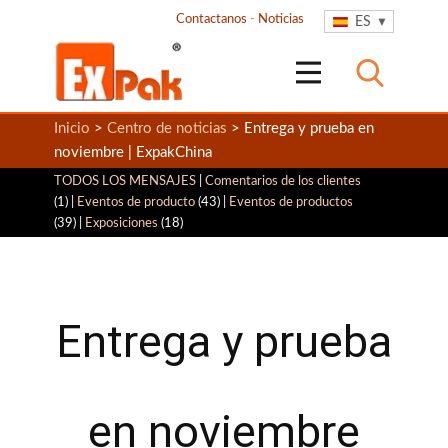
Contactanos
-
Noticias
ES
Inicio
>
Centro de noticias
> Entrega y prueba en
noviembre | ExpakChina
TODOS LOS MENSAJES
|
Comentarios de los clientes
(1) |
Eventos de producto
(43) |
Eventos de productos
(39) |
Exposiciones
(18)
Entrega y prueba
en noviembre