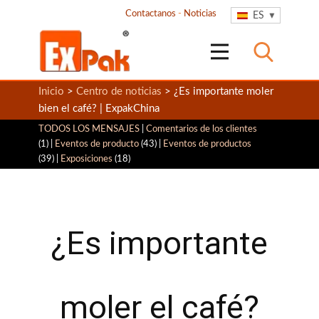
Contactanos
-
Noticias
ES
Inicio
>
Centro de noticias
> ¿Es importante moler
bien el café? | ExpakChina
TODOS LOS MENSAJES
|
Comentarios de los clientes
(1) |
Eventos de producto
(43) |
Eventos de productos
(39) |
Exposiciones
(18)
¿Es importante
moler el café?