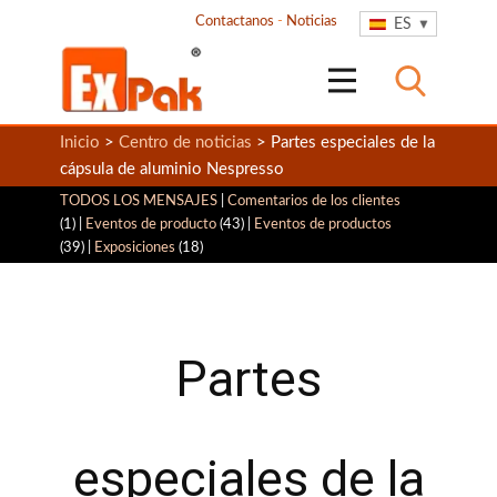
Contactanos
-
Noticias
ES
Inicio
>
Centro de noticias
> Partes especiales de la
cápsula de aluminio Nespresso
TODOS LOS MENSAJES
|
Comentarios de los clientes
(1) |
Eventos de producto
(43) |
Eventos de productos
(39) |
Exposiciones
(18)
Partes
especiales de la