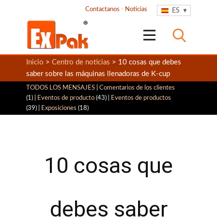
Contactanos
-
Noticias
ES
Inicio
>
Centro de noticias
> 10 cosas que debes
saber sobre las máquinas llenadoras de K-cup
TODOS LOS MENSAJES
|
Comentarios de los clientes
(1) |
Eventos de producto
(43) |
Eventos de productos
(39) |
Exposiciones
(18)
10 cosas que
debes saber