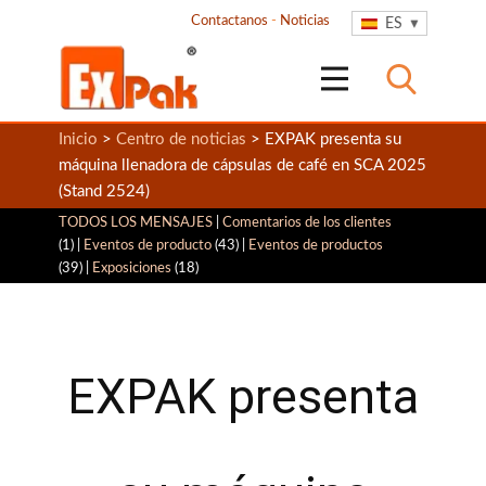
Contactanos
-
Noticias
ES
Inicio
>
Centro de noticias
> EXPAK presenta su
máquina llenadora de cápsulas de café en SCA 2025
(Stand 2524)
TODOS LOS MENSAJES
|
Comentarios de los clientes
(1) |
Eventos de producto
(43) |
Eventos de productos
(39) |
Exposiciones
(18)
EXPAK presenta