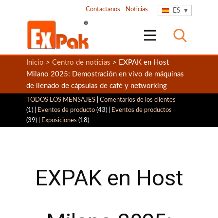
Contactanos
-
Noticias
ES
Inicio
>
Centro de noticias
> EXPAK en Host
Milano 2025: Demostración en vivo de máquinas
de llenado de cápsulas de café y networking
TODOS LOS MENSAJES
|
Comentarios de los clientes
(1) |
Eventos de producto
(43) |
Eventos de productos
(39) |
Exposiciones
(18)
EXPAK en Host