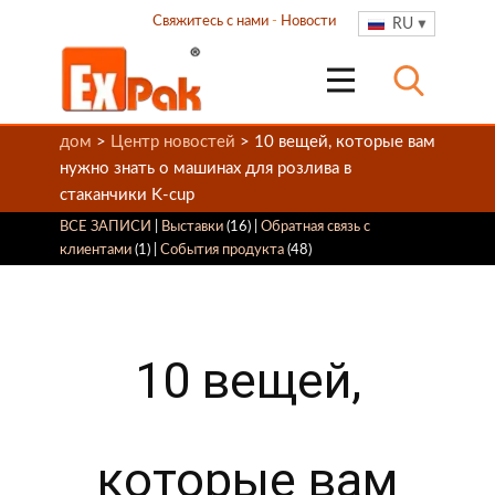
Свяжитесь с нами
-
Новости
RU
дом
>
Центр новостей
> 10 вещей, которые вам
нужно знать о машинах для розлива в
стаканчики K-cup
ВСЕ ЗАПИСИ
|
Выставки
(16) |
Обратная связь с
клиентами
(1) |
События продукта
(48)
10 вещей,
которые вам