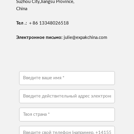
Suzhou City,Jiangsu Province,
China
Тел .:
＋86 13348026518
Электронное письмо:
julie@expakchina.com