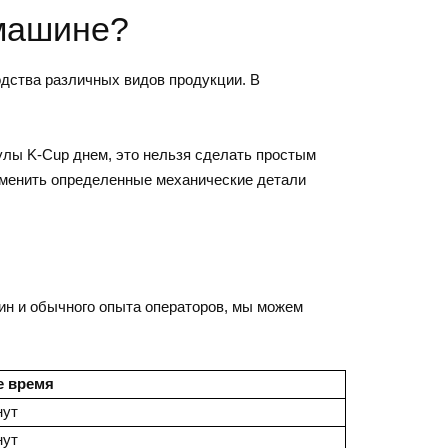
 машине?
одства различных видов продукции. В
улы K-Cup днем, это нельзя сделать простым
аменить определенные механические детали
ин и обычного опыта операторов, мы можем
е время
нут
нут