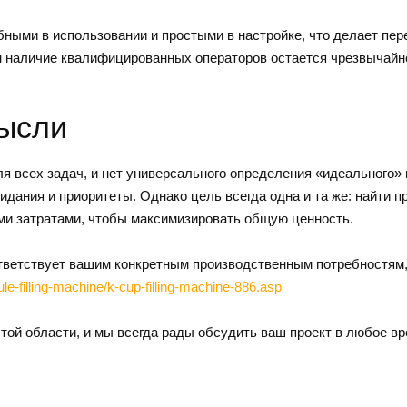
ыми в использовании и простыми в настройке, что делает пер
 наличие квалифицированных операторов остается чрезвычайно
мысли
ля всех задач, и нет универсального определения «идеального»
дания и приоритеты. Однако цель всегда одна и та же: найти 
и затратами, чтобы максимизировать общую ценность.
ветствует вашим конкретным производственным потребностям,
e-filling-machine/k-cup-filling-machine-886.asp
й области, и мы всегда рады обсудить ваш проект в любое вр