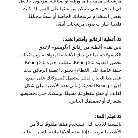
مرشحات مدمجة (إما ورقية أو صناعية) موجودة بالفعل
في الداخل، حتى تتمكن من ملئها على الفور. إذا كنت
تفضل استخدام مرشحاتك الخاصة أو نمطًا مختلفًا،
فلدينا خيارات بدون مرشحات أيضًا.
02.أغطية الرقائق وأفلام الختم:
نحن نقدم أغطية من رقائق الألومنيوم لإغلاق
الكبسولات، بما في ذلك الأغطية المتوافقة مع ماكينات
تحضير القهوة Keurig 2.0. تتطلب أجهزة Keurig 2.0
حلقة خاصة على الغطاء - تحتوي أغطية الرقائق لدينا
على هذا الخيار، لذلك ستعمل كبسولاتك على جميع
أجهزة Keurig الحديثة.) تأتي هذه الأغطية على شكل
لفائف أو قطع مقطوعة مسبقًا، ويمكنك حتى تخصيصها
بشعارك أو تصميمك الخاص.
03.فيلم اللفة:
بالنسبة للآلات التي تستخدم فيلمًا ملفوفًا بدلاً من
الأغطية الفردية، فإننا نقدم أفلامًا مانعة للتسرب عالية