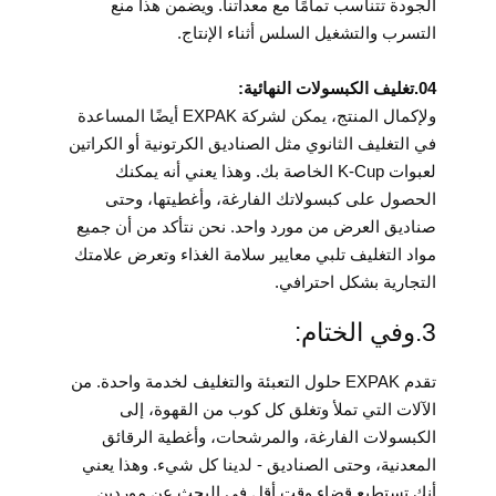
الجودة تتناسب تمامًا مع معداتنا. ويضمن هذا منع
التسرب والتشغيل السلس أثناء الإنتاج.
04.تغليف الكبسولات النهائية:
ولإكمال المنتج، يمكن لشركة EXPAK أيضًا المساعدة
في التغليف الثانوي مثل الصناديق الكرتونية أو الكراتين
لعبوات K-Cup الخاصة بك. وهذا يعني أنه يمكنك
الحصول على كبسولاتك الفارغة، وأغطيتها، وحتى
صناديق العرض من مورد واحد. نحن نتأكد من أن جميع
مواد التغليف تلبي معايير سلامة الغذاء وتعرض علامتك
التجارية بشكل احترافي.
3.وفي الختام:
تقدم EXPAK حلول التعبئة والتغليف لخدمة واحدة. من
الآلات التي تملأ وتغلق كل كوب من القهوة، إلى
الكبسولات الفارغة، والمرشحات، وأغطية الرقائق
المعدنية، وحتى الصناديق - لدينا كل شيء. وهذا يعني
أنك تستطيع قضاء وقت أقل في البحث عن موردين