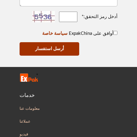
أدخل رمز التحقق:*
أوافق على ExpakChina
سياسة خاصة
أرسل استفسار
خدمات
معلومات عنا
عملائنا
فيديو