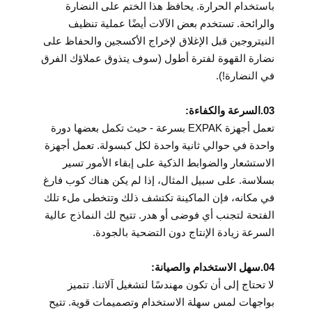
باستخدام الحرارة. يحافظ هذا الختم على النضارة
والرائحة. تستخدم بعض الآلات أيضًا عملية تنظيف
النيتروجين قبل الإغلاق لإخراج الأكسجين والحفاظ على
نضارة القهوة لفترة أطول (سوف يتذوق عملاؤك الفرق
في النضارة!).
03.السرعة والكفاءة:
تعمل أجهزة EXPAK بسرعة - حيث تكمل بعضها دورة
واحدة في حوالي ثانية واحدة لكل كبسولة. تعمل أجهزة
الاستشعار والضوابط الذكية على إبقاء الأمور تسير
بسلاسة. على سبيل المثال، إذا لم يكن هناك كوب فارغ
في مكانه، فإن الماكينة تكتشف ذلك وتتخطى ملء تلك
الفتحة لتجنب أي فوضى أو هدر. تتيح لك النماذج عالية
السرعة زيادة الإنتاج دون التضحية بالجودة.
04.سهل الاستخدام والصيانة:
لا تحتاج إلى أن تكون مهندسًا لتشغيل آلاتنا. تتميز
بواجهات لمس سهلة الاستخدام وتصميمات قوية. تتيح