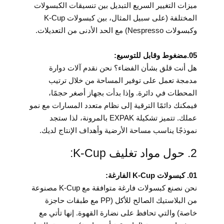
ميزات التغيير السريع التبديل بين تنسيقات الكبسولات
المختلفة (على سبيل المثال، بين كبسولات K-Cup
وكبسولات Nespresso) مع الحد الأدنى من التعديلات.
05.مضغوط وقابل للتوسيع:
هل أنت قلق بشأن الفضاء؟ نحن نقدم آلات دوارة
مدمجة تعمل على توفير المساحة من خلال ترتيب
المحطات في دائرة. وإذا بدأت بجهاز أصغر حجمًا،
فيمكنك دائمًا الترقية إلى نظام متعدد المسارات مع نمو
عملك. تتميز تشكيلة EXPAK بالمرونة، لذا ستجد
نموذجًا يناسب مساحة الأرضية وأهداف الإنتاج لديك.
2. حول مواد تغليف K-Cup:
01. كبسولات K-Cup الفارغة:
نحن نصنع كبسولات فارغة متوافقة مع K-Cup مصنوعة
من البلاستيك الصالح للأكل (PP مع طبقات حاجزة
خاصة) والتي تحافظ على نضارة القهوة. إنها تأتي مع