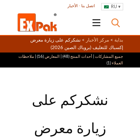
اتصل بنا
-
الأخبار
RU
بداية
>
مركز الأخبار
> نشكركم على زيارة معرض
إكسباك للتغليف (بروباك الصين 2026)
جميع المشاركات
|
أحداث المنتج
(48) |
المعارض
(16) |
ملاحظات
العملاء
(1)
نشكركم على
زيارة معرض