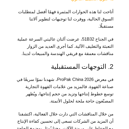
أتاحت لنا هذه الحوارات المثمرة فهمًا أفضل لمتطلبات
السوق الحالية، ووفرت لنا توجيهات لتطوير آلاتنا
مستقبلًا.
في الجناح 51B32، عرضت آلتان عاليتي السرعة عملية
التعبئة والتغليف الآلية. كما أجرى العديد من الزوار
مناقشات معمقة مع فريقي الهندسة والمبيعات لدينا.
2. التوجهات المستقبلية
في معرض ProPak China 2026، شهدنا نموًا سريعًا في
صناعة القهوة. فالمزيد من علامات القهوة التجارية
توسع خطوط إنتاجها وتزيد من حجم إنتاجها، ويُظهر
المصنّعون حاجة ملحة لحلول الأتمتة.
من خلال المناقشات التي دارت خلال الفعالية، اكتشفنا
أن المزيد من الشركات تسعى إلى تحسين كفاءة الإنتاج
مع الحفاظ على مرونة الآلات. وهذا يُمثل بوضوح الحاجة