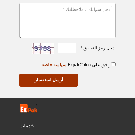
أدخل رمز التحقق:*
أوافق على ExpakChina
سياسة خاصة
أرسل استفسار
خدمات