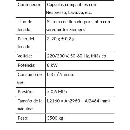
Contenedor:
Cápsulas compatibles con
Nespresso, Lavazza, etc.
Tipo de
Sistema de llenado por sinfín con
llenado:
servomotor Siemens
Peso del
3-20 g ± 0,2 g
llenado:
Voltaje:
220/380 V, 50-60 Hz, trifásico
Potencia:
8 kW
Consumo de
0,3 m³/minuto
aire:
Presión:
≥ 0,6 MPa
Tamaño de la
L2160 × An2960 × Al2464 (mm)
máquina:
Peso:
3500 kg